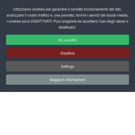
Login/Registrati
Utilizziamo cookies per garantire il corretto funzionamento del sito,
analizzare il nostro traffico e, ove previsto, fornire i servizi dei social media.
I cookies sono DISATTIVATI. Puoi scegliere se accettare l'uso degli stessi o
fas
disattivarli.
fa-
sea
Ok, accetto!
Filastrocche sugli Animali
Disattiva
Home
Scuola Materna
Filastrocche
Sezione A
Settings
Animali
Maggiori informazioni