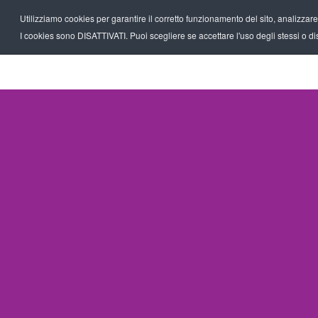
Utilizziamo cookies per garantire il corretto funzionamento del sito, analizzare il
I cookies sono DISATTIVATI. Puoi scegliere se accettare l'uso degli stessi o disa