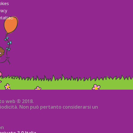
okies
vacy
tattaci
sito web ® 2018.
iodicità. Non può pertanto considerarsi un
on