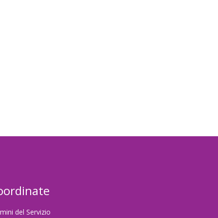
password
oordinate
mini del Servizio