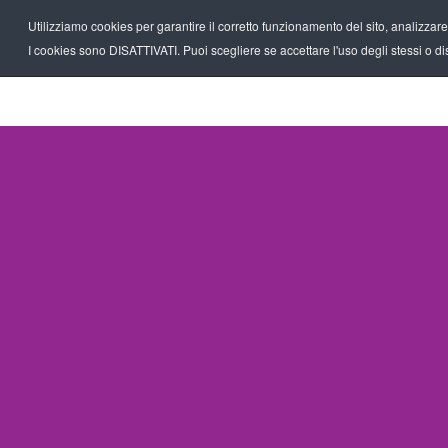
Utilizziamo cookies per garantire il corretto funzionamento del sito, analizzare il
I cookies sono DISATTIVATI. Puoi scegliere se accettare l'uso degli stessi o disa