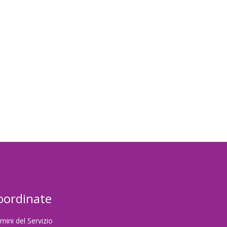
password
oordinate
mini del Servizio