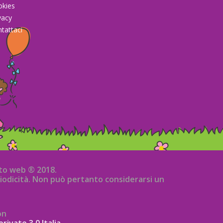
okies
vacy
tattaci
sito web ® 2018.
iodicità. Non può pertanto considerarsi un
on