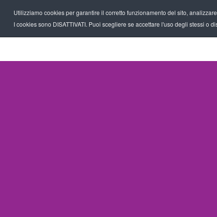
Utilizziamo cookies per garantire il corretto funzionamento del sito, analizzare il
I cookies sono DISATTIVATI. Puoi scegliere se accettare l'uso degli stessi o disa