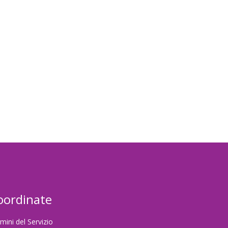
password
oordinate
mini del Servizio