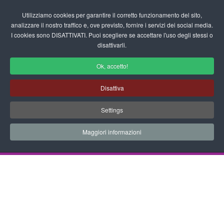
Login/Registrati
Utilizziamo cookies per garantire il corretto funzionamento del sito,
analizzare il nostro traffico e, ove previsto, fornire i servizi dei social media.
I cookies sono DISATTIVATI. Puoi scegliere se accettare l'uso degli stessi o
fas
disattivarli.
fa-
sea
Ok, accetto!
Disegni da Colorare Automobili
Disattiva
Progetti Didattici, Disegni, Schede
Settings
Didattiche e tanto altro ancora.
Maggiori informazioni
Home
Documenti
Disegni da Colorare
Automobili