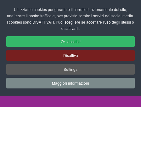
Login/Registrati
Utilizziamo cookies per garantire il corretto funzionamento del sito,
analizzare il nostro traffico e, ove previsto, fornire i servizi dei social media.
I cookies sono DISATTIVATI. Puoi scegliere se accettare l'uso degli stessi o
fas
disattivarli.
fa-
sea
Ok, accetto!
Varie Schede Didattiche per la
Disattiva
Scuola dell'Infanzia
Settings
Progetti Didattici, Disegni, Schede
Didattiche e tanto altro ancora.
Maggiori informazioni
Home
Documenti
Varie