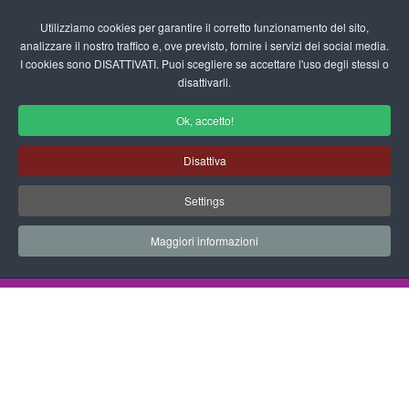
Login/Registrati
Utilizziamo cookies per garantire il corretto funzionamento del sito,
analizzare il nostro traffico e, ove previsto, fornire i servizi dei social media.
I cookies sono DISATTIVATI. Puoi scegliere se accettare l'uso degli stessi o
fas
disattivarli.
fa-
sea
Ok, accetto!
Contrassegni per la Scuola
Disattiva
dell'Infanzia
Settings
Schede didattiche - Contrassegni
Maggiori informazioni
Home
Documenti
Schede Didattiche
Contrassegni