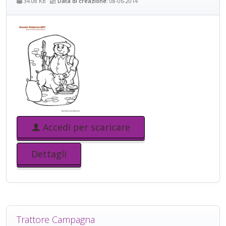
34.08 KB
Data di creazione:
08-06-2014
Accedi per scaricare
Dettagli
Trattore Campagna