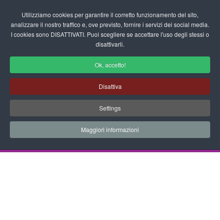
Login/Registrati
Utilizziamo cookies per garantire il corretto funzionamento del sito,
analizzare il nostro traffico e, ove previsto, fornire i servizi dei social media.
I cookies sono DISATTIVATI. Puoi scegliere se accettare l'uso degli stessi o
fas
disattivarli.
fa-
sea
Ok, accetto!
Disegni da Colorare Vari
Disattiva
Progetti Didattici, Disegni, Schede
Settings
Didattiche e tanto altro ancora.
Maggiori informazioni
Home
Documenti
Disegni da Colorare
Vari