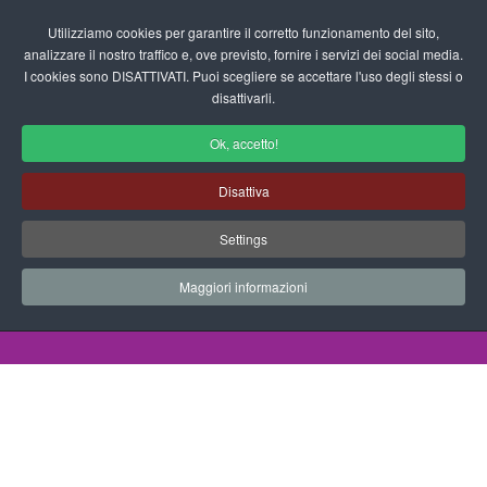
Login/Registrati
Utilizziamo cookies per garantire il corretto funzionamento del sito,
analizzare il nostro traffico e, ove previsto, fornire i servizi dei social media.
I cookies sono DISATTIVATI. Puoi scegliere se accettare l'uso degli stessi o
fas
disattivarli.
fa-
sea
Ok, accetto!
Progetto Accoglienza per la Scuola
Disattiva
dell'Infanzia
Settings
Schede didattiche - Progetto Accoglienza
Maggiori informazioni
Home
Documenti
Schede Didattiche
Progetto Accoglienza
Regole mensa