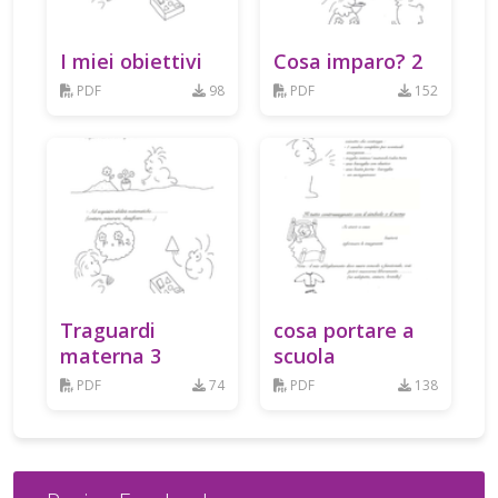
I miei obiettivi
Cosa imparo? 2
PDF
98
PDF
152
Traguardi
cosa portare a
materna 3
scuola
PDF
74
PDF
138