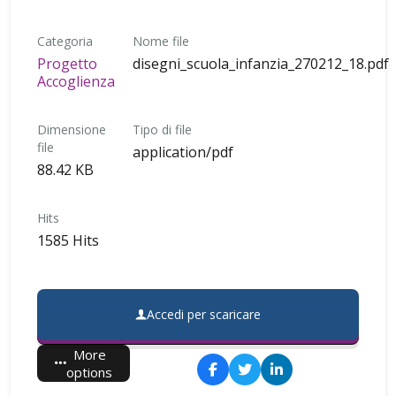
Categoria
Nome file
Progetto
disegni_scuola_infanzia_270212_18.pdf
Accoglienza
Dimensione
Tipo di file
file
application/pdf
88.42 KB
Hits
1585 Hits
Accedi per scaricare
More
options