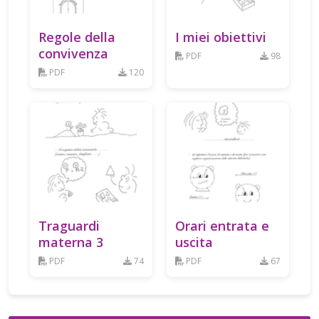
Regole della
I miei obiettivi
convivenza
PDF
98
PDF
120
Traguardi
Orari entrata e
materna 3
uscita
PDF
74
PDF
67