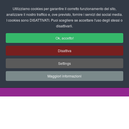
Login/Registrati
Utilizziamo cookies per garantire il corretto funzionamento del sito,
analizzare il nostro traffico e, ove previsto, fornire i servizi dei social media.
I cookies sono DISATTIVATI. Puoi scegliere se accettare l'uso degli stessi o
fas
disattivarli.
fa-
sea
Ok, accetto!
Progetto Accoglienza per la Scuola
Disattiva
dell'Infanzia
Settings
Schede didattiche - Progetto Accoglienza
Maggiori informazioni
Home
Documenti
Schede Didattiche
Progetto Accoglienza
Condividere i giochi