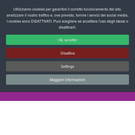
Login/Registrati
Utilizziamo cookies per garantire il corretto funzionamento del sito,
analizzare il nostro traffico e, ove previsto, fornire i servizi dei social media.
I cookies sono DISATTIVATI. Puoi scegliere se accettare l'uso degli stessi o
fas
disattivarli.
fa-
sea
Ok, accetto!
Pregrafismo per la Scuola
Disattiva
dell'Infanzia
Settings
Schede didattiche - Pregrafismo
Maggiori informazioni
Home
Documenti
Schede Didattiche
Pregrafismo
Pregrafismo albero autunno