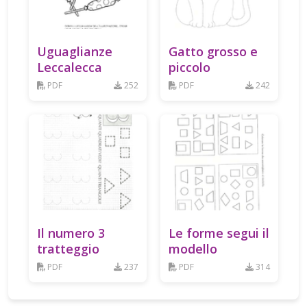
Uguaglianze
Gatto grosso e
Leccalecca
piccolo
PDF
252
PDF
242
Il numero 3
Le forme segui il
tratteggio
modello
PDF
237
PDF
314