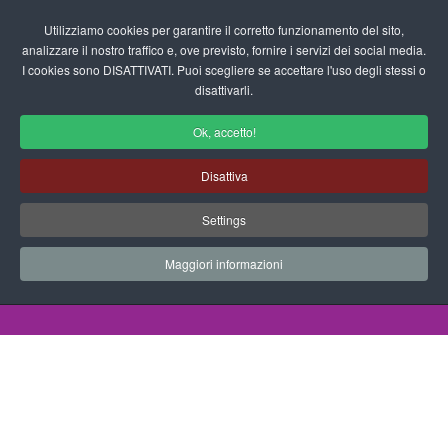
Login/Registrati
Utilizziamo cookies per garantire il corretto funzionamento del sito,
analizzare il nostro traffico e, ove previsto, fornire i servizi dei social media.
I cookies sono DISATTIVATI. Puoi scegliere se accettare l'uso degli stessi o
fas
disattivarli.
fa-
sea
Ok, accetto!
Logico Matematiche per la Scuola
Disattiva
dell'Infanzia
Settings
Schede didattiche - Logico Matematiche
Maggiori informazioni
Home
Documenti
Schede Didattiche
Logico Matematiche
Fiore grande e piccolo