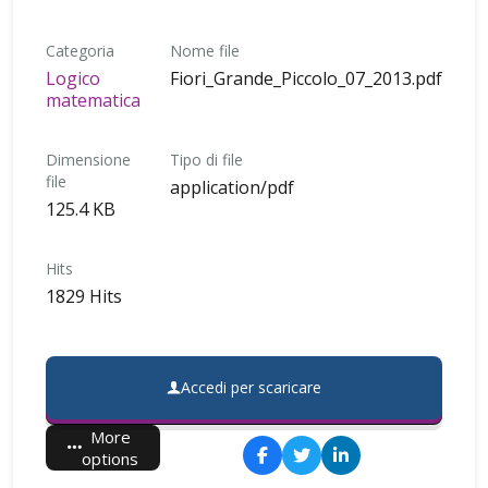
Categoria
Nome file
Logico
Fiori_Grande_Piccolo_07_2013.pdf
matematica
Dimensione
Tipo di file
file
application/pdf
125.4 KB
Hits
1829 Hits
Accedi per scaricare
More
options