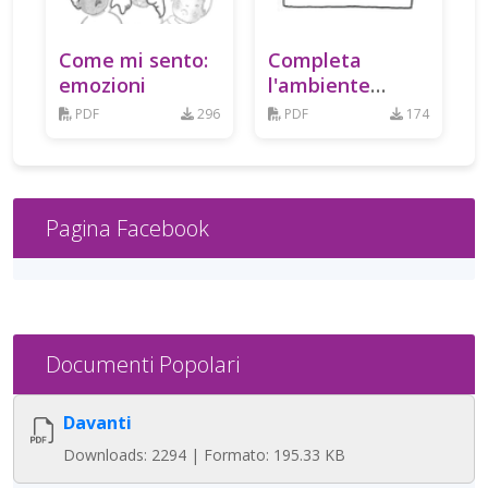
Come mi sento:
Completa
emozioni
l'ambiente
montagna
PDF
296
PDF
174
Pagina Facebook
Documenti Popolari
Davanti
Downloads: 2294 | Formato: 195.33 KB