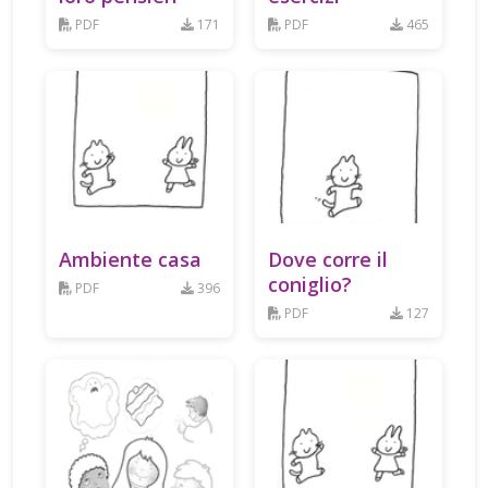
PDF
171
PDF
465
Ambiente casa
Dove corre il
coniglio?
PDF
396
PDF
127