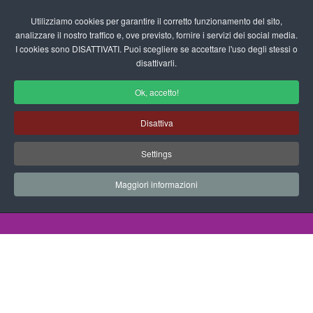
Login/Registrati
Utilizziamo cookies per garantire il corretto funzionamento del sito,
analizzare il nostro traffico e, ove previsto, fornire i servizi dei social media.
I cookies sono DISATTIVATI. Puoi scegliere se accettare l'uso degli stessi o
fas
disattivarli.
fa-
sea
Ok, accetto!
Letto Scrittura per la Scuola
Disattiva
dell'Infanzia
Settings
Schede didattiche - Letto Scrittura
Maggiori informazioni
Home
Documenti
Schede Didattiche
Letto Scrittura
Completa l'ambiente mare