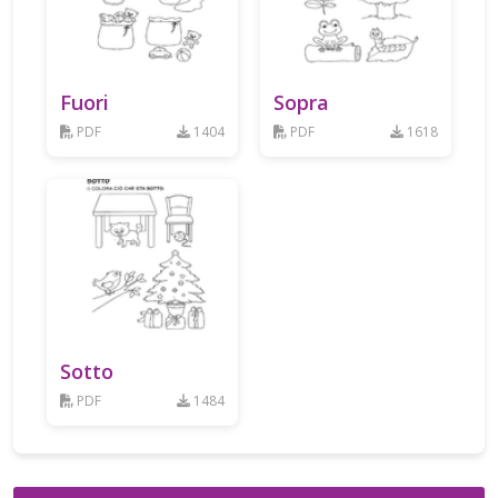
Fuori
Sopra
PDF
1404
PDF
1618
Sotto
PDF
1484