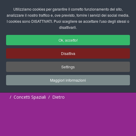
Login/Registrati
Utilizziamo cookies per garantire il corretto funzionamento del sito,
analizzare il nostro traffico e, ove previsto, fornire i servizi dei social media.
I cookies sono DISATTIVATI. Puoi scegliere se accettare l'uso degli stessi o
fas
disattivarli.
fa-
sea
Ok, accetto!
Schede Didattiche per la Scuola
Disattiva
dell'Infanzia
Settings
Progetti Didattici, Disegni, Schede
Didattiche e tanto altro ancora.
Maggiori informazioni
Home
Documenti
Schede Didattiche
Concetti Spaziali
Dietro