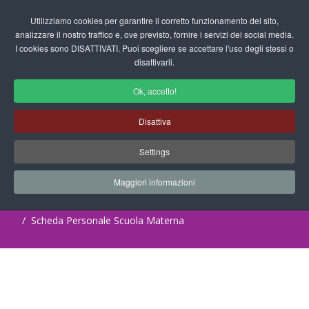
Login/Registrati
Utilizziamo cookies per garantire il corretto funzionamento del sito,
analizzare il nostro traffico e, ove previsto, fornire i servizi dei social media.
I cookies sono DISATTIVATI. Puoi scegliere se accettare l'uso degli stessi o
fas
disattivarli.
fa-
sea
Ok, accetto!
Schede di Valutazione per la Scuola
Disattiva
dell'Infanzia
Settings
Progetti Didattici, Disegni, Schede
Didattiche e tanto altro ancora.
Maggiori informazioni
Home
Documenti
Valutazione
Scheda Personale Scuola Materna