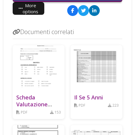
More
options
Documenti correlati
Scheda
Il Se 5 Anni
Valutazione
PDF
223
Elementari
PDF
153