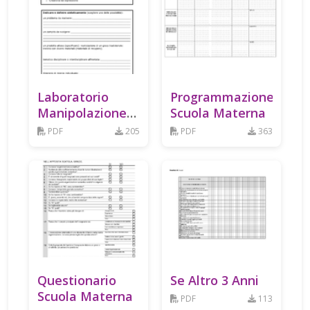
Laboratorio
Programmazione
Manipolazione
Scuola Materna
Costruzione
PDF
205
PDF
363
Questionario
Se Altro 3 Anni
Scuola Materna
PDF
113