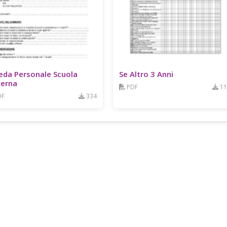
eda Personale Scuola
Se Altro 3 Anni
erna
PDF
11
DF
334