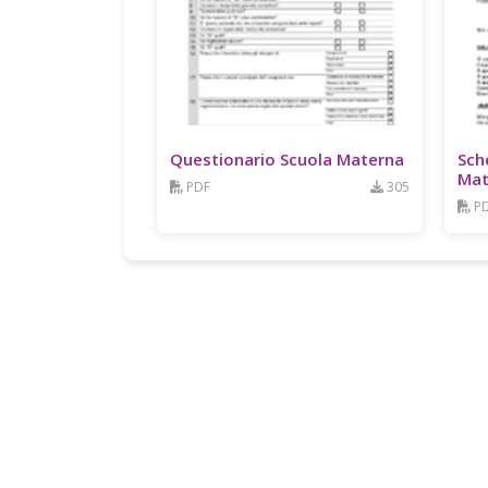
Questionario Scuola Materna
Sch
Mat
PDF
305
P