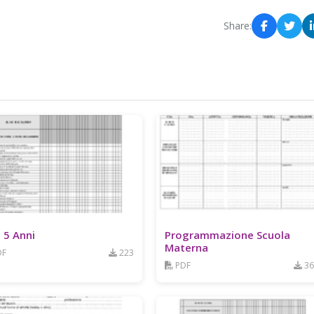
Share:
e 5 Anni
Programmazione Scuola
Materna
DF
223
PDF
36