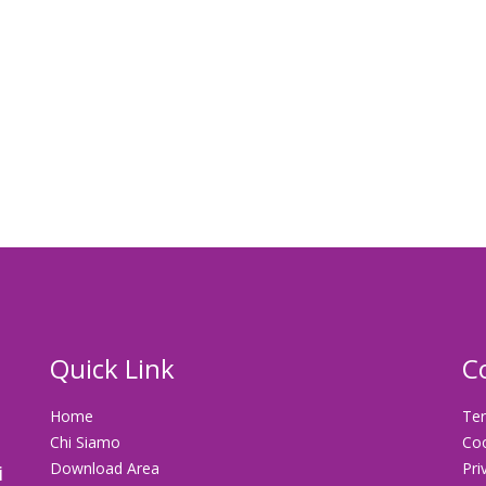
Quick Link
C
Home
Ter
Chi Siamo
Co
Download Area
Pri
i