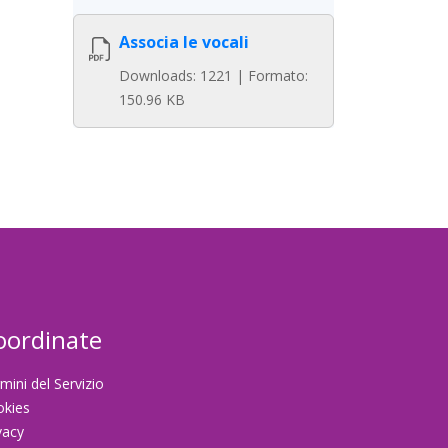
Associa le vocali
Downloads: 1221 | Formato:
150.96 KB
oordinate
mini del Servizio
okies
vacy