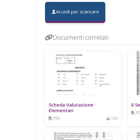
Accedi per scaricare
Documenti correlati
Scheda Valutazione
Il S
Elementari
P
PDF
153