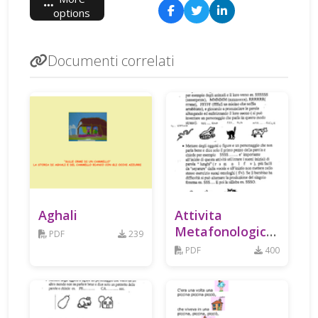
options
Documenti correlati
Aghali
Attivita
Metafonologiche
PDF
239
Fonetico
PDF
400