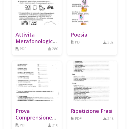
Attivita
Poesia
Metafonologiche
PDF
302
Sillabico
PDF
280
Prova
Ripetizione Frasi
Comprensione
PDF
248
Sintattica
PDF
210