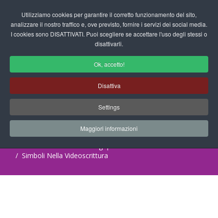
Login/Registrati
Utilizziamo cookies per garantire il corretto funzionamento del sito,
analizzare il nostro traffico e, ove previsto, fornire i servizi dei social media.
I cookies sono DISATTIVATI. Puoi scegliere se accettare l'uso degli stessi o
fas
disattivarli.
fa-
sea
Ok, accetto!
Esercizio di Logopedia per la Scuola
Disattiva
dell'Infanzia
Settings
Progetti Didattici, Disegni, Schede
Didattiche e tanto altro ancora.
Maggiori informazioni
Home
Documenti
Logopedia
Simboli Nella Videoscrittura