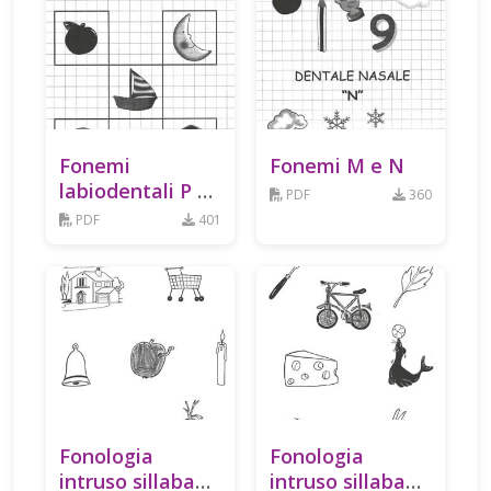
Fonemi
Fonemi M e N
labiodentali P e
PDF
360
B
PDF
401
Fonologia
Fonologia
intruso sillaba
intruso sillaba