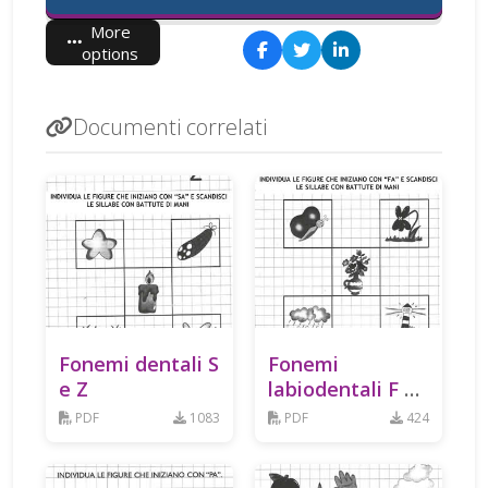
More
options
Documenti correlati
Fonemi dentali S
Fonemi
e Z
labiodentali F e
V
PDF
1083
PDF
424