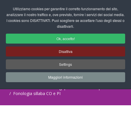
Login/Registrati
Utilizziamo cookies per garantire il corretto funzionamento del sito,
analizzare il nostro traffico e, ove previsto, fornire i servizi dei social media.
I cookies sono DISATTIVATI. Puoi scegliere se accettare l'uso degli stessi o
fas
disattivarli.
fa-
sea
Ok, accetto!
Scuola dell'Infanzia - Schede
Disattiva
Operative Logopedia
Settings
Progetti Didattici, Disegni, Schede
Didattiche e tanto altro ancora.
Maggiori informazioni
Home
Documenti
Logopedia
Schede Operative
Fonologia sillaba CO e PI