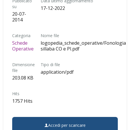
Pubblicato
Data ultimo aggiornamento
su
17-12-2022
20-07-
2014
Categoria
Nome file
Schede
logopedia_schede_operative/Fonologia
Operative
sillaba CO e PI.pdf
Dimensione
Tipo di file
file
application/pdf
203.08 KB
Hits
1757 Hits
Accedi per scaricare