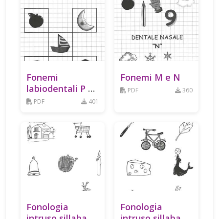
Fonemi
Fonemi M e N
labiodentali P e
PDF
360
B
PDF
401
Fonologia
Fonologia
intruso sillaba
intruso sillaba