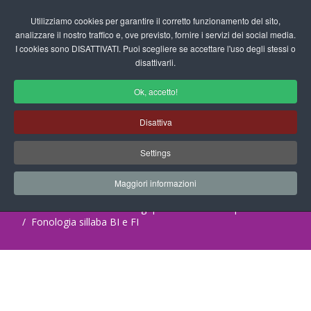
Login/Registrati
Utilizziamo cookies per garantire il corretto funzionamento del sito,
analizzare il nostro traffico e, ove previsto, fornire i servizi dei social media.
I cookies sono DISATTIVATI. Puoi scegliere se accettare l'uso degli stessi o
fas
disattivarli.
fa-
sea
Ok, accetto!
Scuola dell'Infanzia - Schede
Disattiva
Operative Logopedia
Settings
Progetti Didattici, Disegni, Schede
Didattiche e tanto altro ancora.
Maggiori informazioni
Home
Documenti
Logopedia
Schede Operative
Fonologia sillaba BI e FI