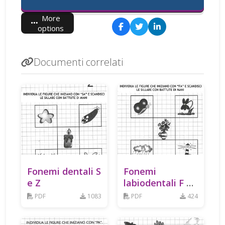
More
options
Documenti correlati
Fonemi dentali S
Fonemi
e Z
labiodentali F e
V
PDF
1083
PDF
424