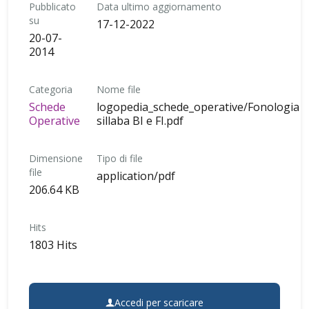
Pubblicato
Data ultimo aggiornamento
su
17-12-2022
20-07-
2014
Categoria
Nome file
Schede
logopedia_schede_operative/Fonologia
Operative
sillaba BI e FI.pdf
Dimensione
Tipo di file
file
application/pdf
206.64 KB
Hits
1803 Hits
Accedi per scaricare