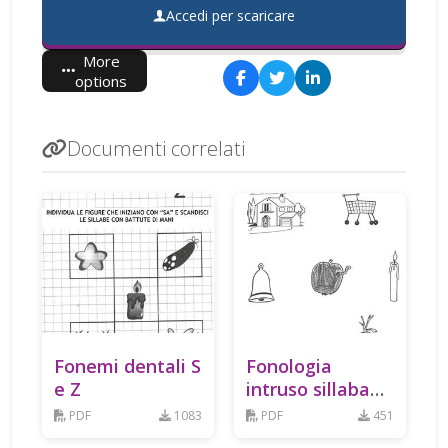
Accedi per scaricare
More
options
Documenti correlati
Fonemi dentali S
Fonologia
e Z
intruso sillaba
CA
PDF
1083
PDF
451