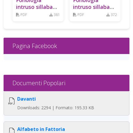
Fonologia
Fonologia
intruso sillaba
intruso sillaba
FO
MA
PDF
381
PDF
372
Pagina Facebook
Documenti Popolari
Davanti
Downloads: 2294 | Formato: 195.33 KB
Alfabeto in Fattoria