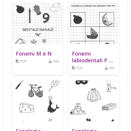
Fonemi M e N
Fonemi
labiodentali P e
PDF
360
B
PDF
401