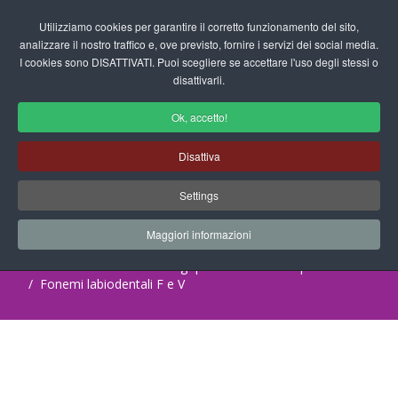
Login/Registrati
Utilizziamo cookies per garantire il corretto funzionamento del sito,
analizzare il nostro traffico e, ove previsto, fornire i servizi dei social media.
I cookies sono DISATTIVATI. Puoi scegliere se accettare l'uso degli stessi o
fas
disattivarli.
fa-
sea
Ok, accetto!
Scuola dell'Infanzia - Schede
Disattiva
Operative Logopedia
Settings
Progetti Didattici, Disegni, Schede
Didattiche e tanto altro ancora.
Maggiori informazioni
Home
Documenti
Logopedia
Schede Operative
Fonemi labiodentali F e V