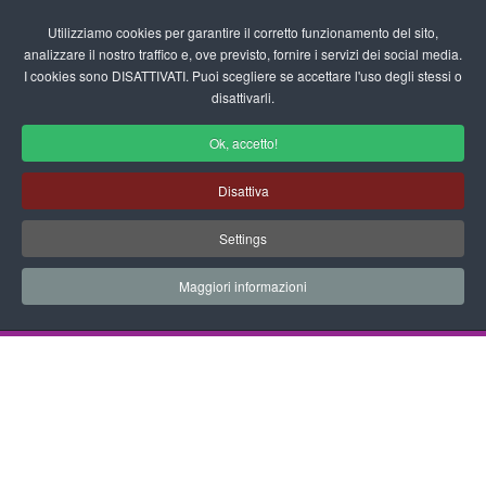
Login/Registrati
Utilizziamo cookies per garantire il corretto funzionamento del sito,
analizzare il nostro traffico e, ove previsto, fornire i servizi dei social media.
I cookies sono DISATTIVATI. Puoi scegliere se accettare l'uso degli stessi o
fas
disattivarli.
fa-
sea
Ok, accetto!
Disegni da Colorare Alimenti
Disattiva
Progetti Didattici, Disegni, Schede
Settings
Didattiche e tanto altro ancora.
Maggiori informazioni
Home
Documenti
Disegni da Colorare
Fiabe
Re