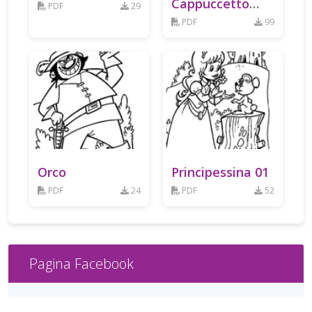
Cappuccetto
PDF
29
Rosso
PDF
99
Orco
Principessina 01
PDF
24
PDF
52
Pagina Facebook