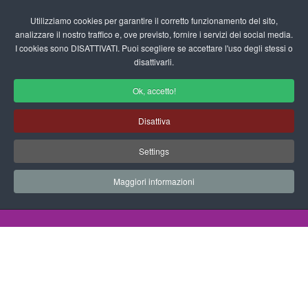
Login/Registrati
Utilizziamo cookies per garantire il corretto funzionamento del sito,
analizzare il nostro traffico e, ove previsto, fornire i servizi dei social media.
I cookies sono DISATTIVATI. Puoi scegliere se accettare l'uso degli stessi o
fas
disattivarli.
fa-
sea
Ok, accetto!
Disegni da Colorare Vari
Disattiva
Progetti Didattici, Disegni, Schede
Settings
Didattiche e tanto altro ancora.
Maggiori informazioni
Home
Documenti
Disegni da Colorare
Vari
Incantatore Di Serpenti