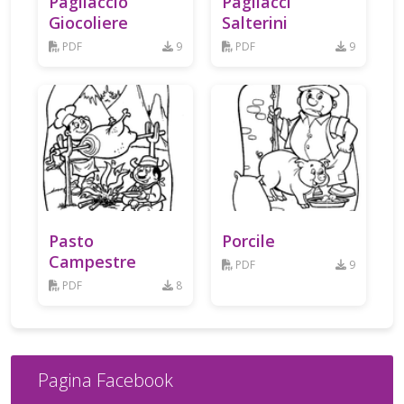
Pagliaccio
Pagliacci
Giocoliere
Salterini
PDF
9
PDF
9
Pasto
Porcile
Campestre
PDF
9
PDF
8
Pagina Facebook