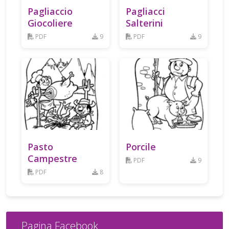
Pagliaccio
Pagliacci
Giocoliere
Salterini
PDF
9
PDF
9
Pasto
Porcile
Campestre
PDF
9
PDF
8
Pagina Facebook