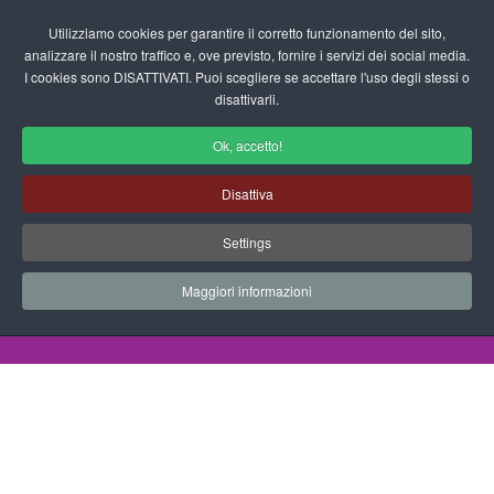
Login/Registrati
Utilizziamo cookies per garantire il corretto funzionamento del sito,
analizzare il nostro traffico e, ove previsto, fornire i servizi dei social media.
I cookies sono DISATTIVATI. Puoi scegliere se accettare l'uso degli stessi o
fas
disattivarli.
fa-
sea
Ok, accetto!
Disegni da Colorare Vari
Disattiva
Progetti Didattici, Disegni, Schede
Settings
Didattiche e tanto altro ancora.
Maggiori informazioni
Home
Documenti
Disegni da Colorare
Vari
Carro Fieno