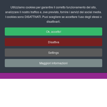
Login/Registrati
Utilizziamo cookies per garantire il corretto funzionamento del sito,
analizzare il nostro traffico e, ove previsto, fornire i servizi dei social media.
I cookies sono DISATTIVATI. Puoi scegliere se accettare l'uso degli stessi o
fas
disattivarli.
fa-
sea
Ok, accetto!
Disegni da Colorare Nazionalità
Disattiva
Progetti Didattici, Disegni, Schede
Settings
Didattiche e tanto altro ancora.
Maggiori informazioni
Home
Documenti
Disegni da Colorare
Nazionalità
Bambini Del Mondo 54