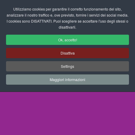
Login/Registrati
Utilizziamo cookies per garantire il corretto funzionamento del sito,
analizzare il nostro traffico e, ove previsto, fornire i servizi dei social media.
I cookies sono DISATTIVATI. Puoi scegliere se accettare l'uso degli stessi o
fas
disattivarli.
fa-
sea
Ok, accetto!
Disegni da Colorare Nazionalità
Disattiva
Progetti Didattici, Disegni, Schede
Settings
Didattiche e tanto altro ancora.
Maggiori informazioni
Home
Documenti
Disegni da Colorare
Nazionalità
Bambini Del Mondo 36