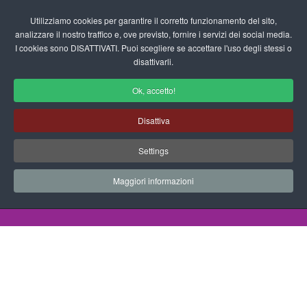
Login/Registrati
Utilizziamo cookies per garantire il corretto funzionamento del sito,
analizzare il nostro traffico e, ove previsto, fornire i servizi dei social media.
I cookies sono DISATTIVATI. Puoi scegliere se accettare l'uso degli stessi o
fas
disattivarli.
fa-
sea
Ok, accetto!
Disegni da Colorare Mostri
Disattiva
Progetti Didattici, Disegni, Schede
Settings
Didattiche e tanto altro ancora.
Maggiori informazioni
Home
Documenti
Disegni da Colorare
Mostri
Mostri 21