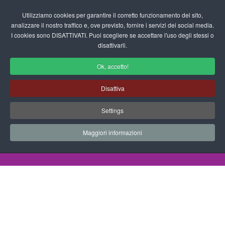
Login/Registrati
Utilizziamo cookies per garantire il corretto funzionamento del sito,
analizzare il nostro traffico e, ove previsto, fornire i servizi dei social media.
I cookies sono DISATTIVATI. Puoi scegliere se accettare l'uso degli stessi o
fas
disattivarli.
fa-
sea
Ok, accetto!
Disegni da Colorare Mestieri
Disattiva
Progetti Didattici, Disegni, Schede
Settings
Didattiche e tanto altro ancora.
Maggiori informazioni
Home
Documenti
Disegni da Colorare
Mestieri
Lavori 2013 29