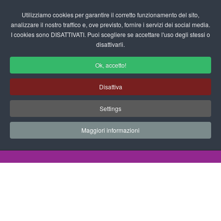
Login/Registrati
Utilizziamo cookies per garantire il corretto funzionamento del sito,
analizzare il nostro traffico e, ove previsto, fornire i servizi dei social media.
I cookies sono DISATTIVATI. Puoi scegliere se accettare l'uso degli stessi o
fas
disattivarli.
fa-
sea
Ok, accetto!
Disegni da Colorare Mestieri
Disattiva
Progetti Didattici, Disegni, Schede
Settings
Didattiche e tanto altro ancora.
Maggiori informazioni
Home
Documenti
Disegni da Colorare
Mestieri
Lavori 2013 14