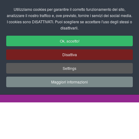
Login/Registrati
Utilizziamo cookies per garantire il corretto funzionamento del sito,
analizzare il nostro traffico e, ove previsto, fornire i servizi dei social media.
I cookies sono DISATTIVATI. Puoi scegliere se accettare l'uso degli stessi o
fas
disattivarli.
fa-
sea
Ok, accetto!
Disegni da Colorare Mestieri
Disattiva
Progetti Didattici, Disegni, Schede
Settings
Didattiche e tanto altro ancora.
Maggiori informazioni
Home
Documenti
Disegni da Colorare
Mestieri
Lavori 2013 13