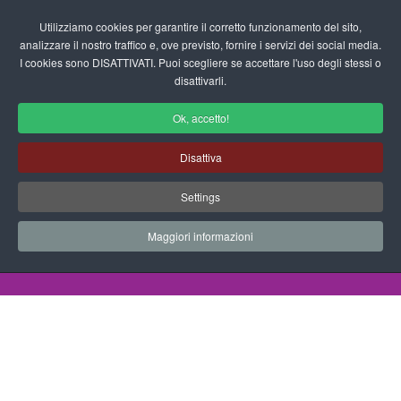
Login/Registrati
Utilizziamo cookies per garantire il corretto funzionamento del sito,
analizzare il nostro traffico e, ove previsto, fornire i servizi dei social media.
I cookies sono DISATTIVATI. Puoi scegliere se accettare l'uso degli stessi o
fas
disattivarli.
fa-
sea
Ok, accetto!
Disegni da Colorare Festività
Disattiva
Progetti Didattici, Disegni, Schede
Settings
Didattiche e tanto altro ancora.
Maggiori informazioni
Home
Documenti
Disegni da Colorare
Festività
Natale
Babbo natale regali