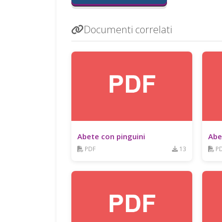
Documenti correlati
Abete con pinguini
Abe
PDF
13
P