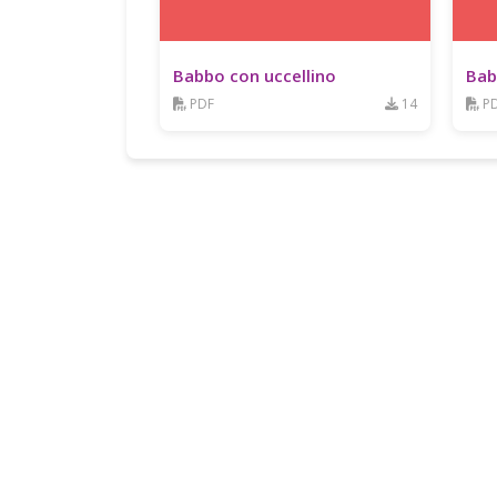
Babbo con uccellino
Bab
PDF
14
P