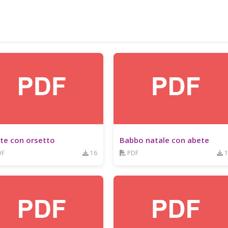
te con orsetto
Babbo natale con abete
DF
16
PDF
1