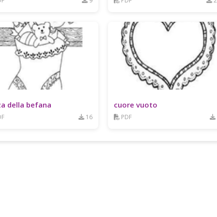
DF
9
PDF
2
za della befana
cuore vuoto
DF
16
PDF