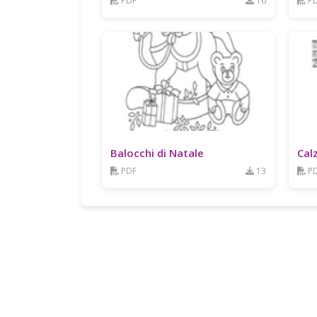
PDF
16
P
Balocchi di Natale
Cal
PDF
13
P