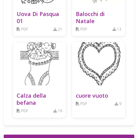
Uova Di Pasqua
Balocchi di
01
Natale
PDF
21
PDF
13
Calza della
cuore vuoto
befana
PDF
9
PDF
16