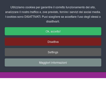
Login/Registrati
Utilizziamo cookies per garantire il corretto funzionamento del sito,
analizzare il nostro traffico e, ove previsto, fornire i servizi dei social media.
I cookies sono DISATTIVATI. Puoi scegliere se accettare l'uso degli stessi o
fas
disattivarli.
fa-
sea
Ok, accetto!
Disegni da Colorare Festività
Disattiva
Progetti Didattici, Disegni, Schede
Settings
Didattiche e tanto altro ancora.
Maggiori informazioni
Home
Documenti
Disegni da Colorare
Festività
Halloween Strega