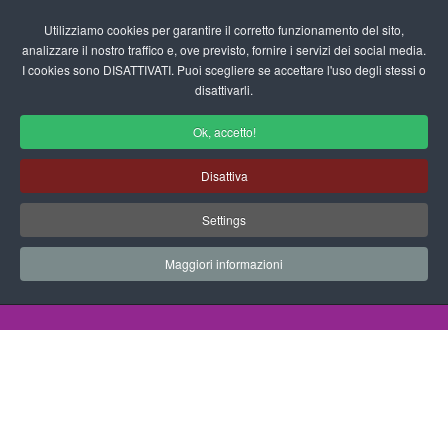
Login/Registrati
Utilizziamo cookies per garantire il corretto funzionamento del sito,
analizzare il nostro traffico e, ove previsto, fornire i servizi dei social media.
I cookies sono DISATTIVATI. Puoi scegliere se accettare l'uso degli stessi o
fas
disattivarli.
fa-
sea
Ok, accetto!
Disegni da Colorare Festività
Disattiva
Progetti Didattici, Disegni, Schede
Settings
Didattiche e tanto altro ancora.
Maggiori informazioni
Home
Documenti
Disegni da Colorare
Festività
Copertina Carnevale