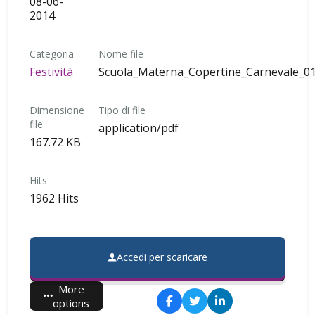
08-06-
2014
Categoria
Nome file
Festività
Scuola_Materna_Copertine_Carnevale_01
Dimensione
Tipo di file
file
application/pdf
167.72 KB
Hits
1962 Hits
Accedi per scaricare
More
options