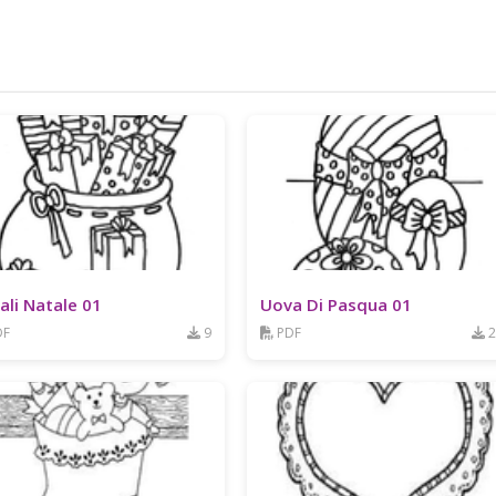
ali Natale 01
Uova Di Pasqua 01
DF
9
PDF
2