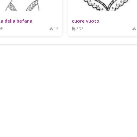
za della befana
cuore vuoto
DF
16
PDF