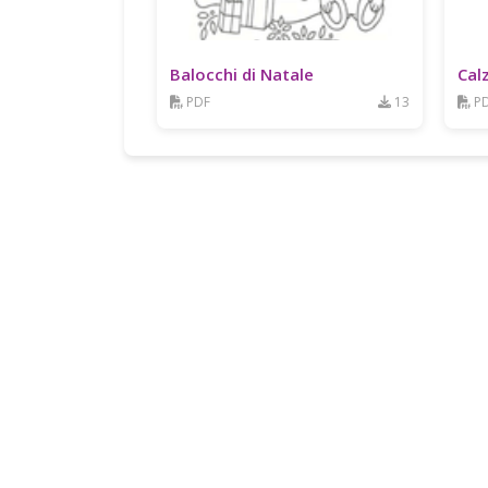
Balocchi di Natale
Cal
PDF
13
P