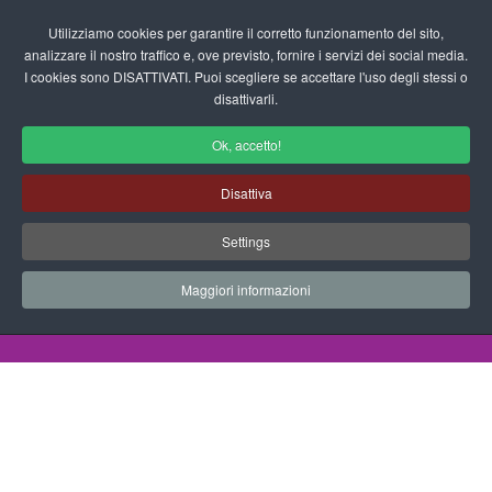
Login/Registrati
Utilizziamo cookies per garantire il corretto funzionamento del sito,
analizzare il nostro traffico e, ove previsto, fornire i servizi dei social media.
I cookies sono DISATTIVATI. Puoi scegliere se accettare l'uso degli stessi o
fas
disattivarli.
fa-
sea
Ok, accetto!
Disegni da Colorare Autunno
Disattiva
Progetti Didattici, Disegni, Schede
Settings
Didattiche e tanto altro ancora.
Maggiori informazioni
Home
Documenti
Disegni da Colorare
Autunno
paesaggio autunnale 01