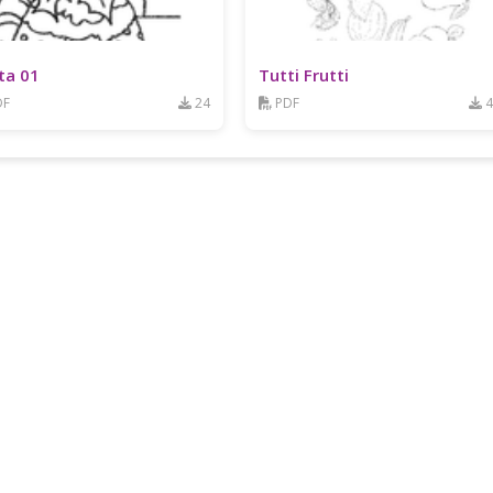
ta 01
Tutti Frutti
DF
24
PDF
4