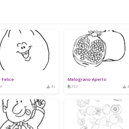
 Felice
Melograno Aperto
DF
43
PDF
4