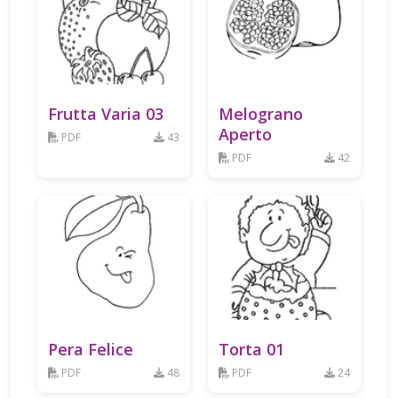
Frutta Varia 03
Melograno
Aperto
PDF
43
PDF
42
Pera Felice
Torta 01
PDF
48
PDF
24