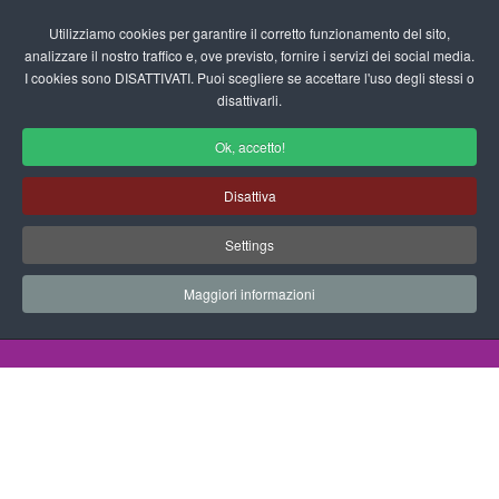
Login/Registrati
Utilizziamo cookies per garantire il corretto funzionamento del sito,
analizzare il nostro traffico e, ove previsto, fornire i servizi dei social media.
I cookies sono DISATTIVATI. Puoi scegliere se accettare l'uso degli stessi o
fas
disattivarli.
fa-
sea
Ok, accetto!
Disegni da Colorare Alimenti
Disattiva
Progetti Didattici, Disegni, Schede
Settings
Didattiche e tanto altro ancora.
Maggiori informazioni
Home
Documenti
Disegni da Colorare
Alimenti
Frutta Varia 01