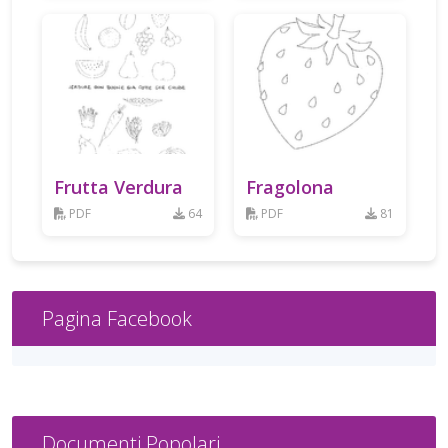
Frutta Verdura
Fragolona
PDF
64
PDF
81
Pagina Facebook
Documenti Popolari