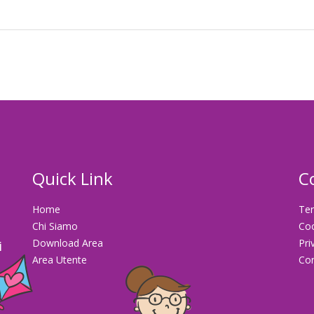
Quick Link
C
Home
Ter
Chi Siamo
Co
Download Area
Pri
i
Area Utente
Con
la