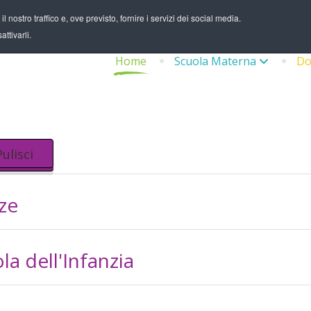
 nostro traffico e, ove previsto, fornire i servizi dei social media.
ttivarli.
Home
Scuola Materna
Do
Pulisci
ze
la dell'Infanzia