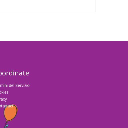
oordinate
mini del Servizio
okies
vacy
tattaci