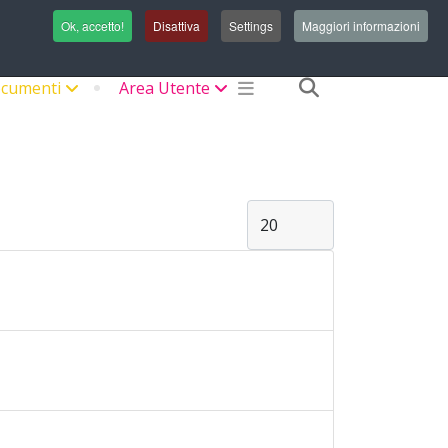
Login/Registrati
Ok, accetto!
Disattiva
Settings
Maggiori informazioni
fas
cumenti
Area Utente
fa-
search
Visualizza #