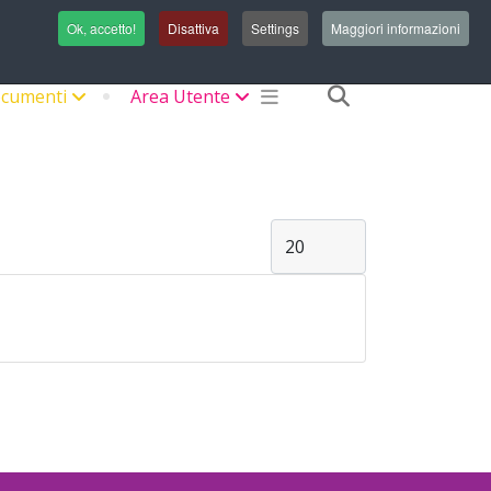
Login/Registrati
Ok, accetto!
Disattiva
Settings
Maggiori informazioni
fas
cumenti
Area Utente
fa-
search
Visualizza #