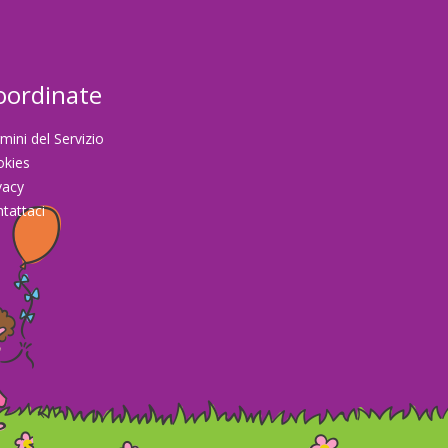
oordinate
mini del Servizio
okies
vacy
tattaci