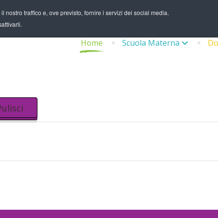
 nostro traffico e, ove previsto, fornire i servizi dei social media.
ttivarli.
Home
Scuola Materna
Do
Pulisci