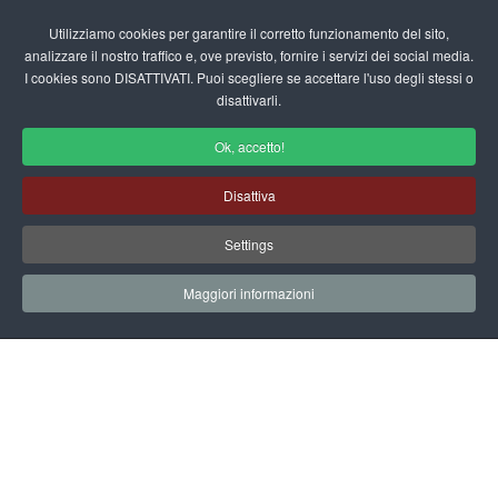
Login/Registrati
Utilizziamo cookies per garantire il corretto funzionamento del sito,
analizzare il nostro traffico e, ove previsto, fornire i servizi dei social media.
I cookies sono DISATTIVATI. Puoi scegliere se accettare l'uso degli stessi o
fas
disattivarli.
fa-
sea
Ok, accetto!
Area Utente
Disattiva
Home
Area Utente
Settings
Maggiori informazioni