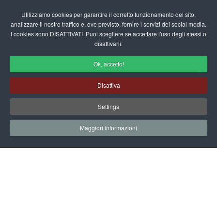
Login/Registrati
Utilizziamo cookies per garantire il corretto funzionamento del sito,
analizzare il nostro traffico e, ove previsto, fornire i servizi dei social media.
I cookies sono DISATTIVATI. Puoi scegliere se accettare l'uso degli stessi o
fas
disattivarli.
fa-
sea
Ok, accetto!
Area Utente
Disattiva
Home
Area Utente
Settings
Maggiori informazioni