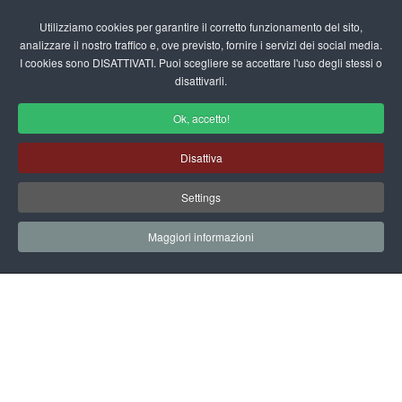
Login/Registrati
Utilizziamo cookies per garantire il corretto funzionamento del sito,
analizzare il nostro traffico e, ove previsto, fornire i servizi dei social media.
I cookies sono DISATTIVATI. Puoi scegliere se accettare l'uso degli stessi o
fas
disattivarli.
fa-
sea
Ok, accetto!
Area Utente
Disattiva
Home
Area Utente
Settings
Maggiori informazioni