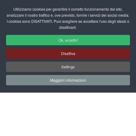
Login/Registrati
Utilizziamo cookies per garantire il corretto funzionamento del sito,
analizzare il nostro traffico e, ove previsto, fornire i servizi dei social media.
I cookies sono DISATTIVATI. Puoi scegliere se accettare l'uso degli stessi o
fas
disattivarli.
fa-
sea
Ok, accetto!
Area Utente
Disattiva
Home
Area Utente
Settings
Maggiori informazioni