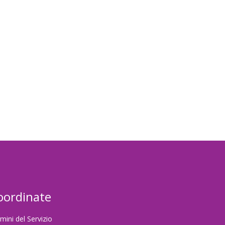
password
oordinate
mini del Servizio