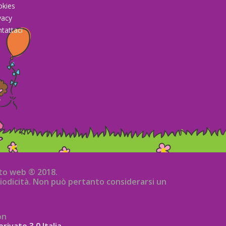
okies
vacy
tattaci
sito web ® 2018.
iodicità. Non può pertanto considerarsi un
on