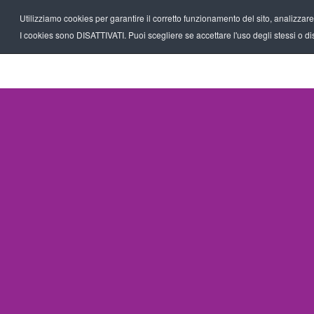
Utilizziamo cookies per garantire il corretto funzionamento del sito, analizzare il
I cookies sono DISATTIVATI. Puoi scegliere se accettare l'uso degli stessi o disa