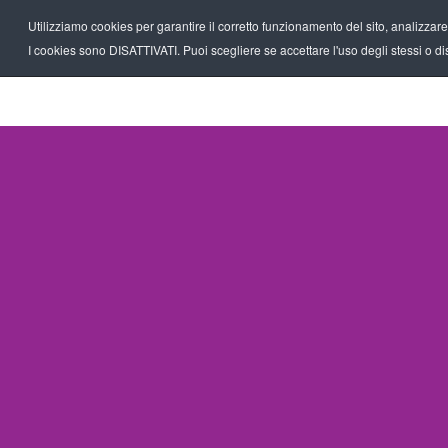
Utilizziamo cookies per garantire il corretto funzionamento del sito, analizzare il
I cookies sono DISATTIVATI. Puoi scegliere se accettare l'uso degli stessi o disa