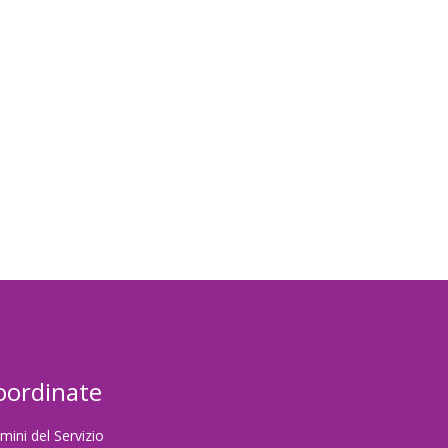
password
oordinate
mini del Servizio