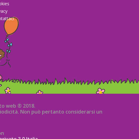
okies
vacy
tattaci
sito web ® 2018.
iodicità. Non può pertanto considerarsi un
on